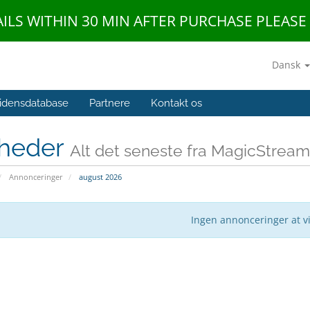
AILS WITHIN 30 MIN AFTER PURCHASE PLEAS
Dansk
idensdatabase
Partnere
Kontakt os
heder
Alt det seneste fra MagicStrea
Annonceringer
august 2026
Ingen annonceringer at v