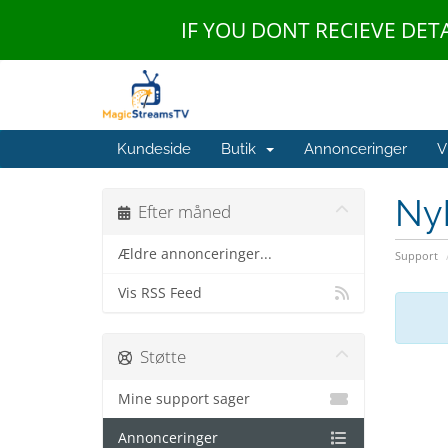
IF YOU DONT RECIEVE DET
Kundeside
Butik
Annonceringer
V
Ny
Efter måned
Ældre annonceringer...
Support
Vis RSS Feed
Støtte
Mine support sager
Annonceringer