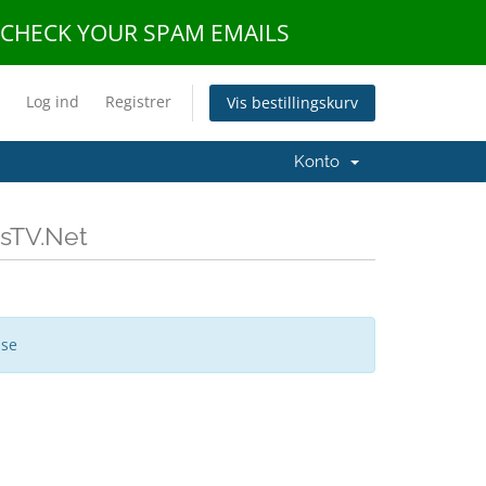
E CHECK YOUR SPAM EMAILS
Log ind
Registrer
Vis bestillingskurv
Konto
msTV.Net
ise