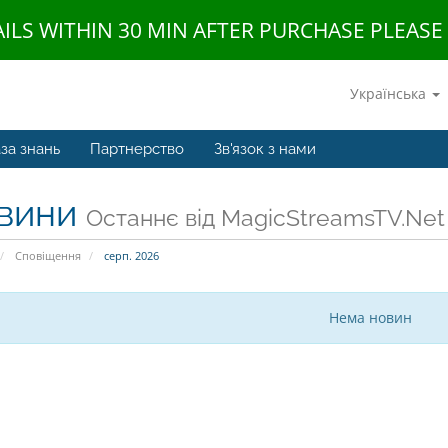
AILS WITHIN 30 MIN AFTER PURCHASE PLEAS
Українська
за знань
Партнерство
Зв'язок з нами
вини
Останнє від MagicStreamsTV.Net
Сповіщення
серп. 2026
Нема новин