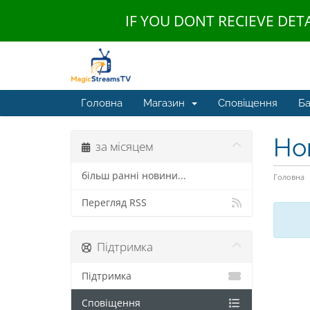
IF YOU DONT RECIEVE DET
Головна
Магазин
Сповіщення
Ба
Но
за місяцем
більш ранні новини...
Головна
Перегляд RSS
Підтримка
Підтримка
Сповіщення